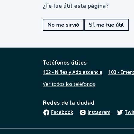
¿Te fue útil esta página?
¿
T
e
No me sirvió
Sí, me fue útil
f
u
e
ú
t
i
l
Teléfonos útiles
e
102 - Niñez y Adolescencia
103 - Emer
s
t
Ver todos los teléfonos
a
p
á
Redes de la ciudad
g
i
Facebook
Instagram
Twi
n
a
?