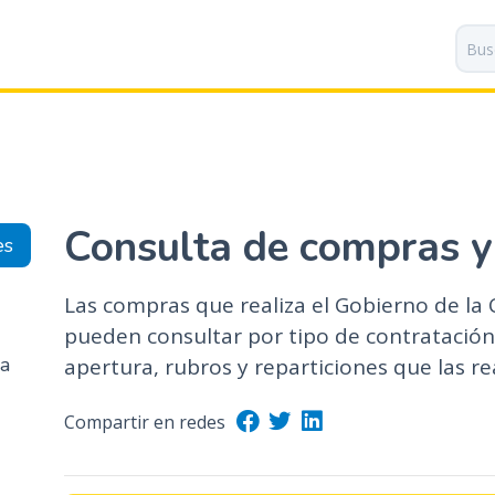
P
a
s
a
r
a
l
c
o
Consulta de compras y
es
n
t
Las compras que realiza el Gobierno de la
e
n
pueden consultar por tipo de contratación,
i
ma
apertura, rubros y reparticiones que las re
d
o
Compartir en redes
p
r
i