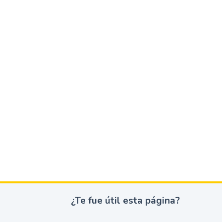
¿Te fue útil esta página?
¿
T