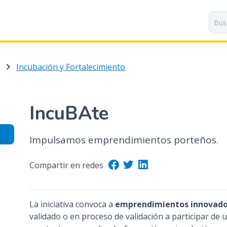
P
a
s
a
r
Incubación y Fortalecimiento
a
l
c
o
IncuBAte
n
t
Impulsamos emprendimientos porteños.
e
n
i
Compartir en redes
d
o
p
La iniciativa convoca a
emprendimientos innovado
r
validado o en proceso de validación a participar d
i