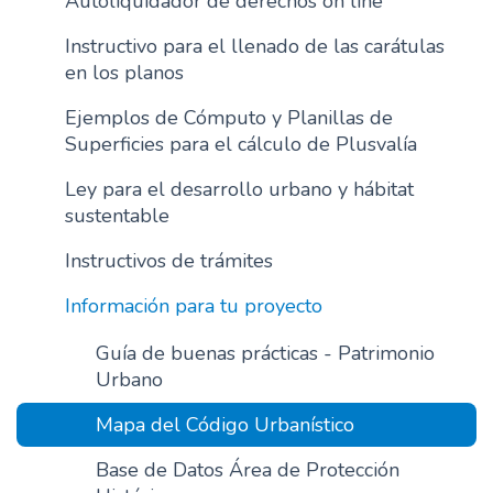
Autoliquidador de derechos on line
n
Instructivo para el llenado de las carátulas
c
en los planos
i
p
Ejemplos de Cómputo y Planillas de
a
Superficies para el cálculo de Plusvalía
l
Ley para el desarrollo urbano y hábitat
sustentable
Instructivos de trámites
Información para tu proyecto
Guía de buenas prácticas - Patrimonio
Urbano
Mapa del Código Urbanístico
Base de Datos Área de Protección