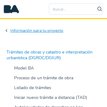
P
a
s
a
r
Información para tu proyecto
a
l
c
o
Trámites de obras y catastro e interpretación
n
urbanística (DGROC/DGIUR)
t
e
Model BA
n
Proceso de un trámite de obra
i
d
Listado de trámites
o
p
Iniciar nuevo trámite a distancia (TAD)
r
i