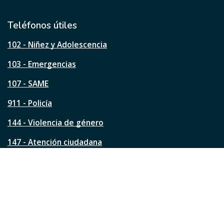
t
i
l
Teléfonos útiles
e
s
102 - Niñez y Adolescencia
t
a
103 - Emergencias
p
á
107 - SAME
g
911 - Policía
i
n
144 - Violencia de género
a
?
147 - Atención ciudadana
Ver todos los teléfonos
Redes de la ciudad
Facebook