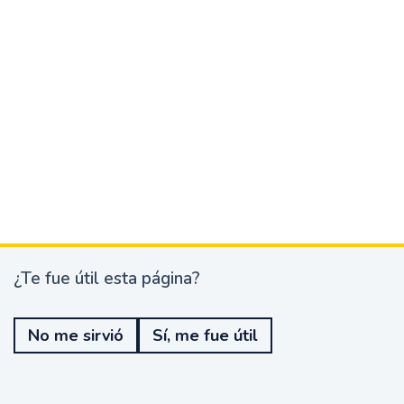
¿Te fue útil esta página?
¿
T
e
No me sirvió
Sí, me fue útil
f
u
e
ú