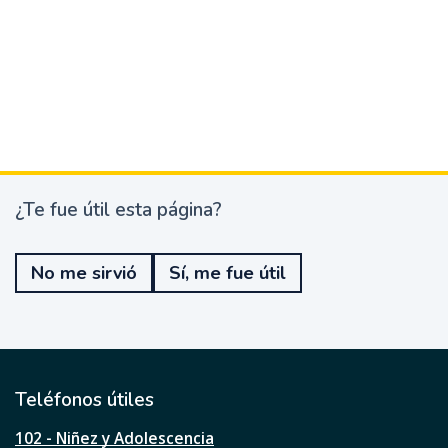
¿Te fue útil esta página?
¿
T
e
No me sirvió
Sí, me fue útil
f
u
e
ú
t
i
l
Teléfonos útiles
e
s
102 - Niñez y Adolescencia