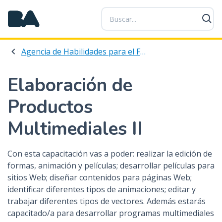
P
a
s
a
Agencia de Habilidades para el Futuro
r
a
l
Elaboración de
c
Productos
o
n
Multimediales II
t
e
n
Con esta capacitación vas a poder: realizar la edición de
i
formas, animación y películas; desarrollar películas para
d
sitios Web; diseñar contenidos para páginas Web;
o
identificar diferentes tipos de animaciones; editar y
p
trabajar diferentes tipos de vectores. Además estarás
r
capacitado/a para desarrollar programas multimediales
i