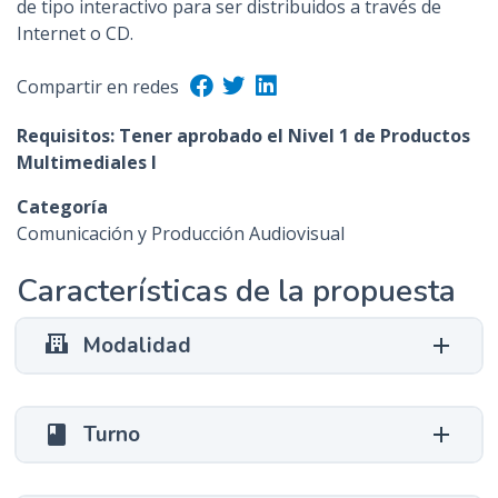
de tipo interactivo para ser distribuidos a través de
n
Internet o CD.
c
i
Compartir en redes
p
a
Requisitos: Tener aprobado el Nivel 1 de Productos
l
Multimediales I
Categoría
Comunicación y Producción Audiovisual
Características de la propuesta
Modalidad
Turno
class