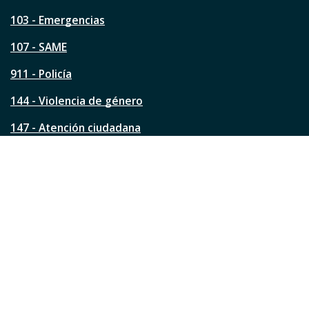
t
a
103 - Emergencias
p
á
107 - SAME
g
911 - Policía
i
n
144 - Violencia de género
a
?
147 - Atención ciudadana
Ver todos los teléfonos
Redes de la ciudad
Facebook
Instagram
Twitter
YouTube