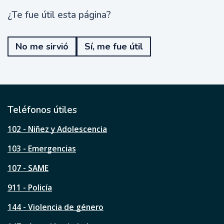
¿Te fue útil esta página?
¿
T
e
No me sirvió
Sí, me fue útil
f
u
e
ú
t
i
l
Teléfonos útiles
e
s
102 - Niñez y Adolescencia
t
a
103 - Emergencias
p
á
107 - SAME
g
911 - Policía
i
n
144 - Violencia de género
a
?