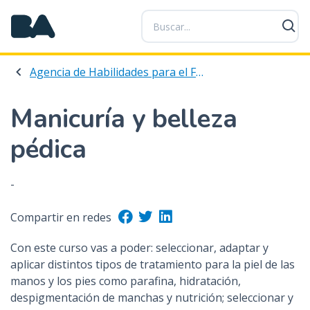
P
a
s
a
Agencia de Habilidades para el Futuro
r
a
l
Manicuría y belleza
c
pédica
o
n
t
-
e
n
Compartir en redes
i
d
Con este curso vas a poder: seleccionar, adaptar y
o
aplicar distintos tipos de tratamiento para la piel de las
p
manos y los pies como parafina, hidratación,
r
despigmentación de manchas y nutrición; seleccionar y
i