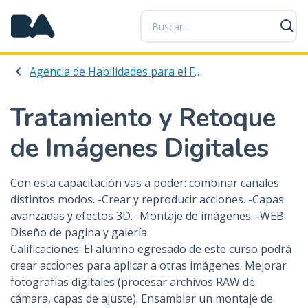
P
a
s
a
Agencia de Habilidades para el Futuro
r
a
l
Tratamiento y Retoque
c
de Imágenes Digitales
o
n
t
Con esta capacitación vas a poder: combinar canales
e
distintos modos. -Crear y reproducir acciones. -Capas
n
avanzadas y efectos 3D. -Montaje de imágenes. -WEB:
i
Diseño de pagina y galería.
d
Calificaciones: El alumno egresado de este curso podrá
o
crear acciones para aplicar a otras imágenes. Mejorar
p
fotografías digitales (procesar archivos RAW de
r
cámara, capas de ajuste). Ensamblar un montaje de
i