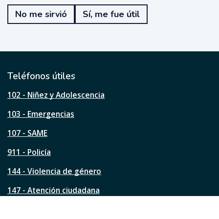
e
No me sirvió
Sí, me fue útil
f
u
e
ú
t
i
l
Teléfonos útiles
e
s
102 - Niñez y Adolescencia
t
a
103 - Emergencias
p
á
107 - SAME
g
911 - Policía
i
n
144 - Violencia de género
a
?
147 - Atención ciudadana
Ver todos los teléfonos