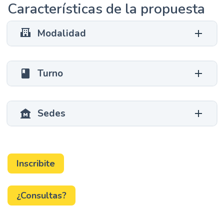
Características de la propuesta
Modalidad
Turno
class
Sedes
museum
Inscribite
¿Consultas?