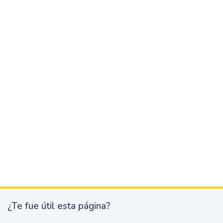
¿Te fue útil esta página?
¿
T