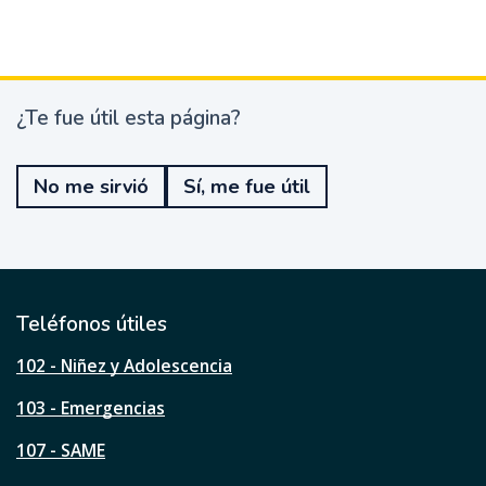
¿Te fue útil esta página?
¿
T
e
No me sirvió
Sí, me fue útil
f
u
e
ú
t
i
l
Teléfonos útiles
e
s
102 - Niñez y Adolescencia
t
a
103 - Emergencias
p
á
107 - SAME
g