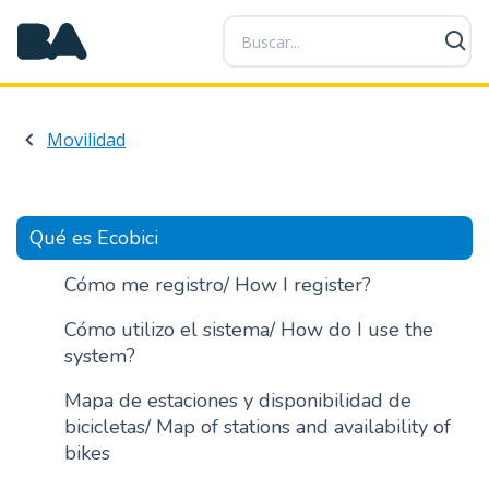
P
a
s
a
r
Movilidad
a
l
c
o
Qué es Ecobici
n
t
Cómo me registro/ How I register?
e
Cómo utilizo el sistema/ How do I use the
n
system?
i
d
Mapa de estaciones y disponibilidad de
o
bicicletas/ Map of stations and availability of
p
bikes
r
i