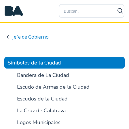
P
a
s
a
r
Jefe de Gobierno
a
l
c
o
Símbolos de la Ciudad
n
t
Bandera de La Ciudad
e
Escudo de Armas de la Ciudad
n
i
Escudos de la Ciudad
d
o
La Cruz de Calatrava
p
r
Logos Municipales
i