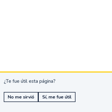
¿Te fue útil esta página?
¿
T
e
No me sirvió
Sí, me fue útil
f
u
e