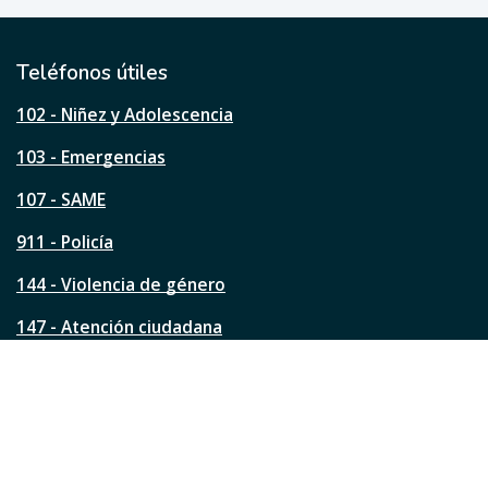
ú
t
i
l
Teléfonos útiles
e
s
102 - Niñez y Adolescencia
t
a
103 - Emergencias
p
á
107 - SAME
g
911 - Policía
i
n
144 - Violencia de género
a
?
147 - Atención ciudadana
Ver todos los teléfonos
Redes de la ciudad
Facebook