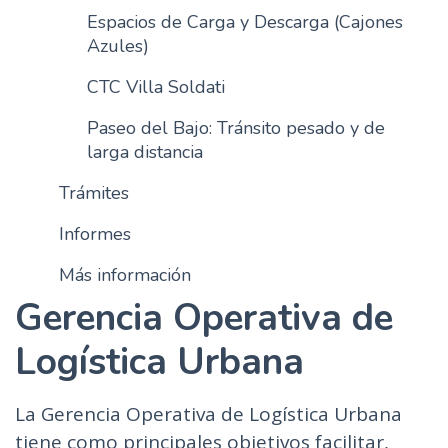
Espacios de Carga y Descarga (Cajones
n
Azules)
c
i
CTC Villa Soldati
p
a
Paseo del Bajo: Tránsito pesado y de
l
larga distancia
Trámites
Informes
Más información
Gerencia Operativa de
Logística Urbana
La Gerencia Operativa de Logística Urbana
tiene como principales objetivos facilitar,