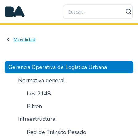
P
a
s
a
r
Movilidad
a
l
c
o
Gerencia Operativa de Logística Urbana
n
t
Normativa general
e
n
Ley 2148
i
Bitren
d
o
Infraestructura
p
r
Red de Tránsito Pesado
i