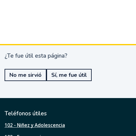
¿Te fue útil esta página?
¿
T
e
No me sirvió
Sí, me fue útil
f
u
e
ú
t
i
l
Teléfonos útiles
e
s
102 - Niñez y Adolescencia
t