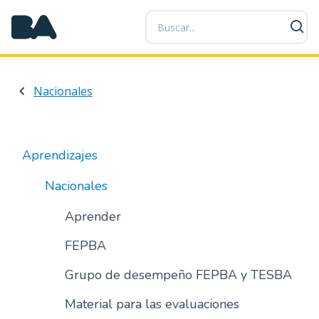
P
a
s
a
r
Nacionales
a
l
c
o
Aprendizajes
n
t
Nacionales
e
n
Aprender
i
FEPBA
d
o
Grupo de desempeño FEPBA y TESBA
p
r
Material para las evaluaciones
i