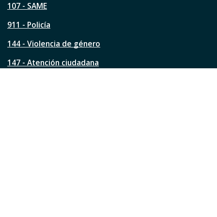
á
107 - SAME
g
911 - Policía
i
n
144 - Violencia de género
a
?
147 - Atención ciudadana
Ver todos los teléfonos
Redes de la ciudad
Facebook
Instagram
Twitter
YouTube
LinkedIn