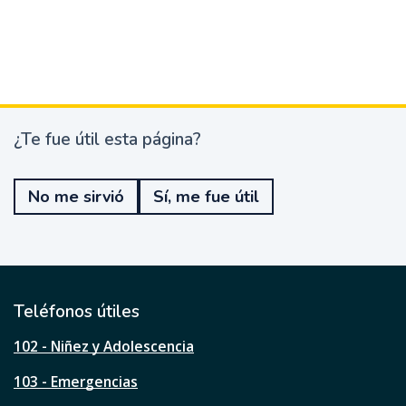
¿Te fue útil esta página?
¿
T
e
No me sirvió
Sí, me fue útil
f
u
e
ú
t
i
l
Teléfonos útiles
e
s
102 - Niñez y Adolescencia
t
a
103 - Emergencias
p