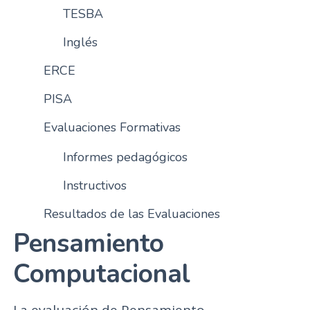
TESBA
n
c
Inglés
i
p
ERCE
a
l
PISA
Evaluaciones Formativas
Informes pedagógicos
Instructivos
Resultados de las Evaluaciones
Pensamiento
Computacional