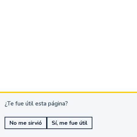
¿Te fue útil esta página?
¿
T
e
No me sirvió
Sí, me fue útil
f
u
e