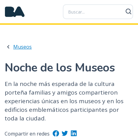
P
a
s
a
r
a
Museos
l
c
o
Noche de los Museos
n
t
En la noche más esperada de la cultura
e
porteña familias y amigos compartieron
n
i
experiencias únicas en los museos y en los
d
edificios emblemáticos participantes por
o
toda la ciudad.
p
r
Compartir en redes
i