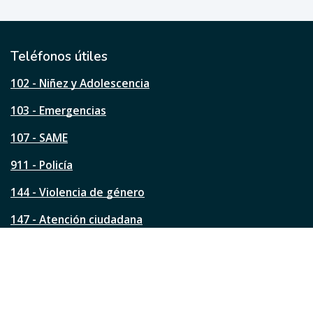
ú
t
i
l
Teléfonos útiles
e
s
102 - Niñez y Adolescencia
t
a
103 - Emergencias
p
á
107 - SAME
g
911 - Policía
i
n
144 - Violencia de género
a
?
147 - Atención ciudadana
Ver todos los teléfonos
Redes de la ciudad
Facebook