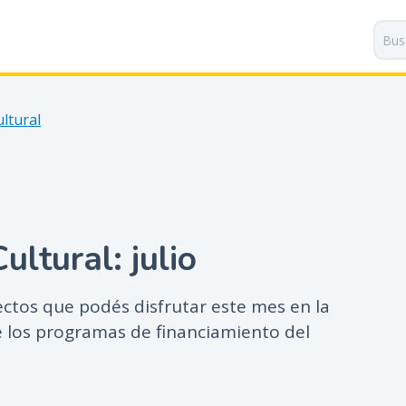
P
a
s
a
r
ltural
a
l
c
o
n
t
ltural: julio
e
n
i
ctos que podés disfrutar este mes en la
d
 los programas de financiamiento del
o
p
r
i