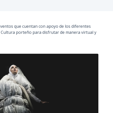
n
c
i
p
eventos que cuentan con apoyo de los diferentes
a
Cultura porteño para disfrutar de manera virtual y
l