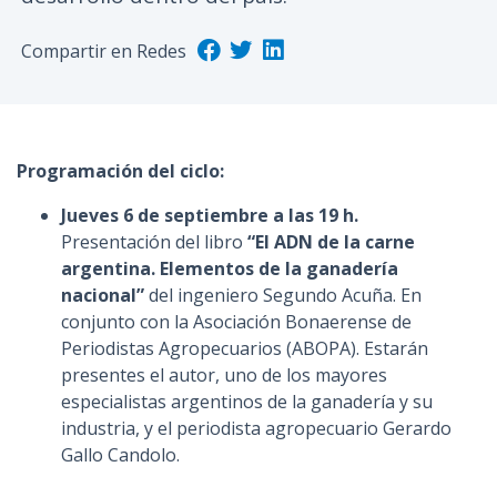
n
c
Compartir en Redes
i
p
a
l
Programación del ciclo:
Jueves 6 de septiembre a las 19 h.
Presentación del libro
“El ADN de la carne
argentina. Elementos de la ganadería
nacional”
del ingeniero Segundo Acuña. En
conjunto con la Asociación Bonaerense de
Periodistas Agropecuarios (ABOPA). Estarán
presentes el autor, uno de los mayores
especialistas argentinos de la ganadería y su
industria, y el periodista agropecuario Gerardo
Gallo Candolo.