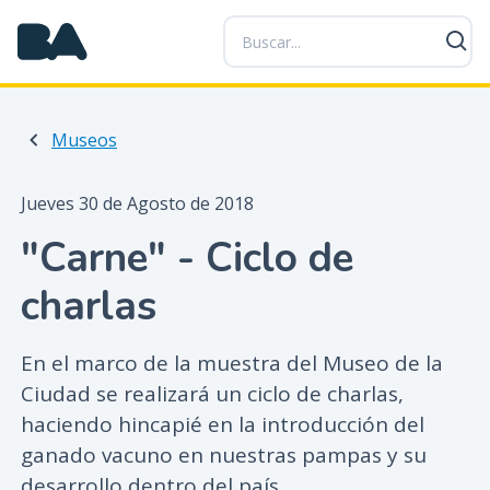
P
a
s
a
r
Museos
a
l
c
Jueves 30 de Agosto de 2018
o
"Carne" - Ciclo de
n
t
charlas
e
n
i
En el marco de la muestra del Museo de la
d
Ciudad se realizará un ciclo de charlas,
o
haciendo hincapié en la introducción del
p
ganado vacuno en nuestras pampas y su
r
desarrollo dentro del país.
i