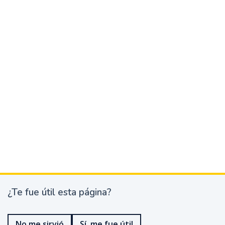
¿Te fue útil esta página?
¿
T
e
No me sirvió
Sí, me fue útil