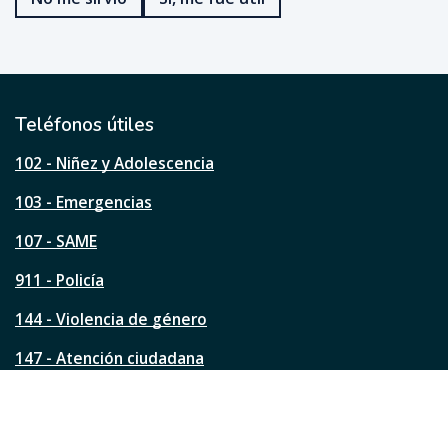
f
u
e
ú
t
i
l
Teléfonos útiles
e
s
102 - Niñez y Adolescencia
t
a
103 - Emergencias
p
á
107 - SAME
g
911 - Policía
i
n
144 - Violencia de género
a
?
147 - Atención ciudadana
Ver todos los teléfonos