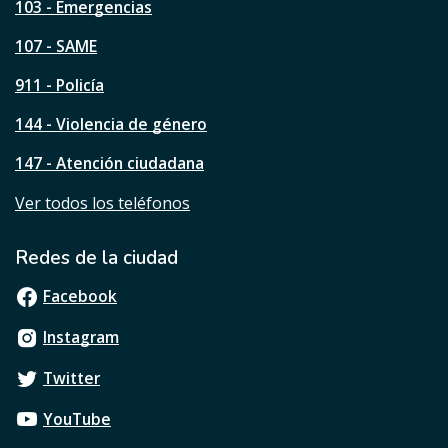
a
103 - Emergencias
p
á
107 - SAME
g
911 - Policía
i
n
144 - Violencia de género
a
?
147 - Atención ciudadana
Ver todos los teléfonos
Redes de la ciudad
Facebook
Instagram
Twitter
YouTube