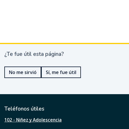
¿Te fue útil esta página?
¿
T
e
No me sirvió
Sí, me fue útil
f
u
e
ú
t
i
l
Teléfonos útiles
e
s
102 - Niñez y Adolescencia
t