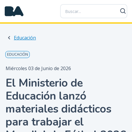
P
a
s
a
r
Educación
a
l
c
EDUCACIÓN
o
n
Miércoles 03 de Junio de 2026
t
El Ministerio de
e
n
Educación lanzó
i
d
materiales didácticos
o
p
para trabajar el
r
i