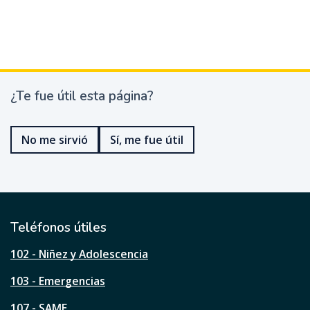
¿Te fue útil esta página?
¿
T
e
No me sirvió
Sí, me fue útil
f
u
e
ú
t
i
l
Teléfonos útiles
e
s
102 - Niñez y Adolescencia
t
a
103 - Emergencias
p
á
107 - SAME