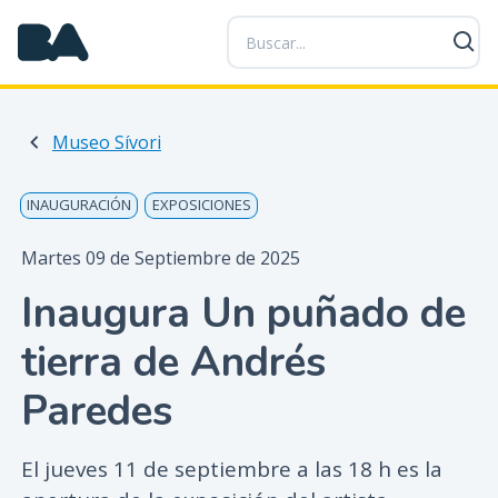
P
a
s
a
r
Museo Sívori
a
l
c
INAUGURACIÓN
EXPOSICIONES
o
n
Martes 09 de Septiembre de 2025
t
Inaugura Un puñado de
e
n
tierra de Andrés
i
d
Paredes
o
p
El jueves 11 de septiembre a las 18 h es la
r
i