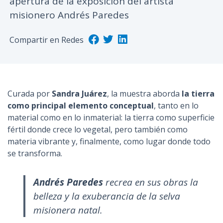
apertura de la exposición del artista
n
misionero Andrés Paredes
c
i
Compartir en Redes
p
a
l
Curada por
Sandra Juárez
, la muestra aborda
la tierra
como principal elemento conceptual
, tanto en lo
material como en lo inmaterial: la tierra como superficie
fértil donde crece lo vegetal, pero también como
materia vibrante y, finalmente, como lugar donde todo
se transforma.
Andrés Paredes
recrea en sus obras la
belleza y la exuberancia de la selva
misionera natal.