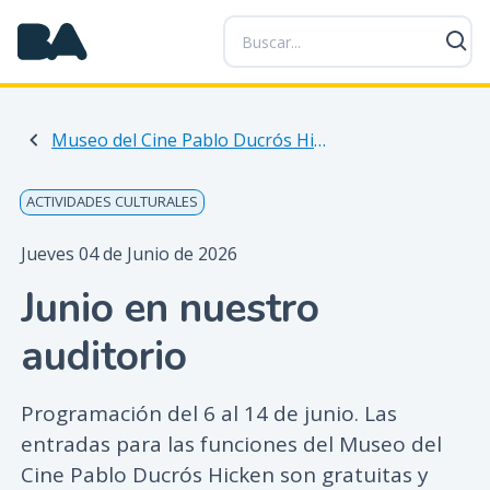
P
a
s
a
r
Museo del Cine Pablo Ducrós Hicken
a
l
c
ACTIVIDADES CULTURALES
o
n
Jueves 04 de Junio de 2026
t
Junio en nuestro
e
n
auditorio
i
d
o
Programación del 6 al 14 de junio. Las
p
entradas para las funciones del Museo del
r
Cine Pablo Ducrós Hicken son gratuitas y
i