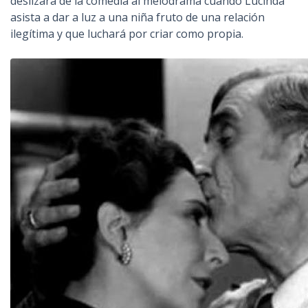
deslizará de la comedia al melodrama cuando Lucinda
asista a dar a luz a una niña fruto de una relación
ilegítima y que luchará por criar como propia.