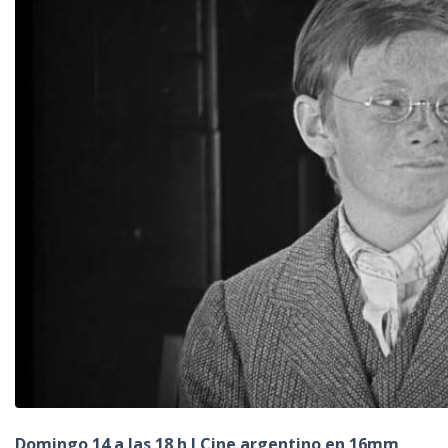
Domingo 14 a las 18 h I Cine argentino en 16mm