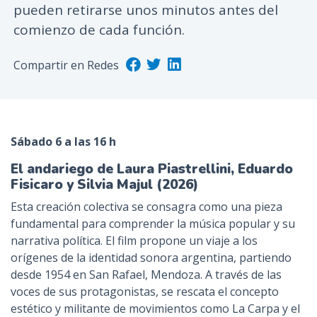
pueden retirarse unos minutos antes del
n
comienzo de cada función.
c
i
Compartir en Redes
p
a
l
Sábado 6 a las 16 h
El andariego de Laura Piastrellini, Eduardo
Fisicaro y Silvia Majul (2026)
Esta creación colectiva se consagra como una pieza
fundamental para comprender la música popular y su
narrativa política. El film propone un viaje a los
orígenes de la identidad sonora argentina, partiendo
desde 1954 en San Rafael, Mendoza. A través de las
voces de sus protagonistas, se rescata el concepto
estético y militante de movimientos como La Carpa y el