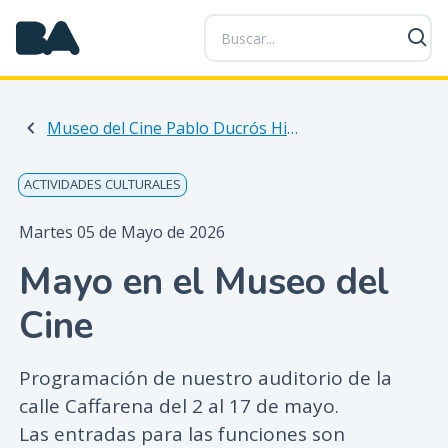
P
a
s
a
r
Museo del Cine Pablo Ducrós Hicken
a
l
c
ACTIVIDADES CULTURALES
o
n
Martes 05 de Mayo de 2026
t
Mayo en el Museo del
e
n
Cine
i
d
o
Programación de nuestro auditorio de la
p
calle Caffarena del 2 al 17 de mayo.
r
Las entradas para las funciones son
i