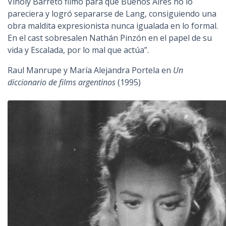
Viñoly Barreto filmó para que Buenos Aires no lo
pareciera y logró separarse de Lang, consiguiendo una
obra maldita expresionista nunca igualada en lo formal.
En el cast sobresalen Nathán Pinzón en el papel de su
vida y Escalada, por lo mal que actúa”.
Raul Manrupe y María Alejandra Portela en
Un
diccionario de films argentinos
(1995)