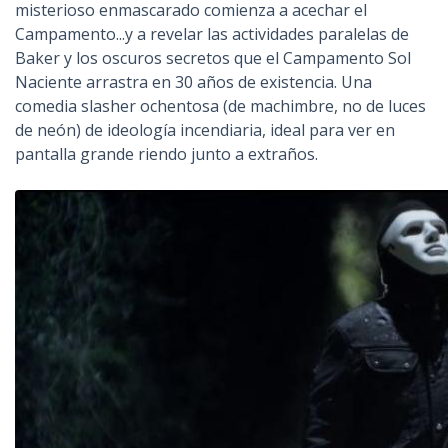
misterioso enmascarado comienza a acechar el
Campamento...y a revelar las actividades paralelas de
Baker y los oscuros secretos que el Campamento Sol
Naciente arrastra en 30 años de existencia. Una
comedia slasher ochentosa (de machimbre, no de luces
de neón) de ideología incendiaria, ideal para ver en
pantalla grande riendo junto a extraños.