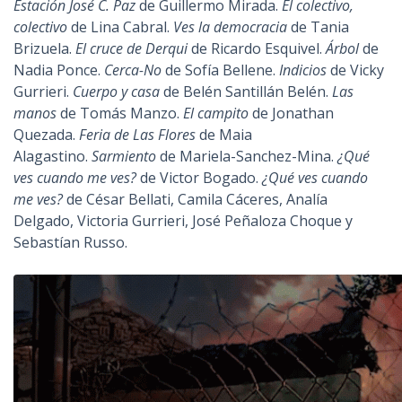
Estación José C. Paz
de Guillermo Mirada.
El colectivo,
colectivo
de Lina Cabral.
Ves la democracia
de Tania
Brizuela.
El cruce de Derqui
de Ricardo Esquivel.
Árbol
de
Nadia Ponce.
Cerca-No
de Sofía Bellene.
Indicios
de Vicky
Gurrieri.
Cuerpo y casa
de Belén Santillán Belén.
Las
manos
de Tomás Manzo.
El campito
de Jonathan
Quezada.
Feria de Las Flores
de Maia
Alagastino.
Sarmiento
de Mariela-Sanchez-Mina.
¿Qué
ves cuando me ves?
de Victor Bogado.
¿Qué ves cuando
me ves?
de César Bellati, Camila Cáceres, Analía
Delgado, Victoria Gurrieri, José Peñaloza Choque y
Sebastían Russo.