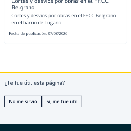
Cortes y desvíos por obras en el FF.CC
Belgrano
Cortes y desvíos por obras en el FF.CC Belgrano
en el barrio de Lugano
Fecha de publicación: 07/08/2026
¿Te fue útil esta página?
¿
T
e
No me sirvió
Sí, me fue útil
f
u
e
ú
t