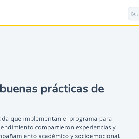
P
a
s
a
r
a
l
c
o
n
t
buenas prácticas de
e
n
i
d
o
ivada que implementan el programa para
p
 Rendimiento compartieron experiencias y
r
ompañamiento académico y socioemocional.
i