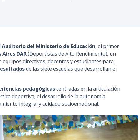
n
c
i
p
a
l
l
Auditorio del Ministerio de Educación
, el primer
s Aires DAR
(Deportistas de Alto Rendimiento), un
 equipos directivos, docentes y estudiantes para
resultados
de las siete escuelas que desarrollan el
eriencias pedagógicas
centradas en la articulación
áctica deportiva, el desarrollo de la autonomía
amiento integral y cuidado socioemocional.