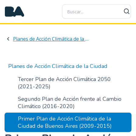
P
a
s
a
r
Planes de Acción Climática de la Ciudad
a
l
c
o
Planes de Acción Climática de la Ciudad
n
t
Tercer Plan de Acción Climática 2050
e
(2021-2025)
n
Segundo Plan de Acción frente al Cambio
i
Climático (2016-2020)
d
o
Primer Plan de Acción Climática de la
p
Ciudad de Buenos Aires (2009-2015)
r
i