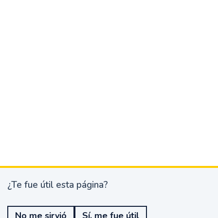
¿Te fue útil esta página?
¿
T
e
No me sirvió
Sí, me fue útil
f