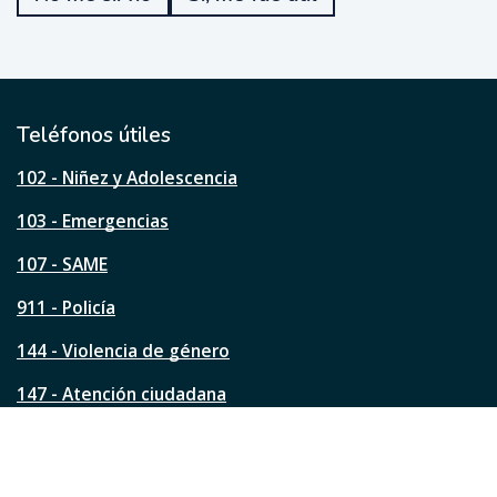
u
e
ú
t
i
l
Teléfonos útiles
e
s
102 - Niñez y Adolescencia
t
a
103 - Emergencias
p
á
107 - SAME
g
911 - Policía
i
n
144 - Violencia de género
a
?
147 - Atención ciudadana
Ver todos los teléfonos