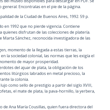
s del museo disponibles para descargar en PDF. Se
n
o general. Encontralas en el pie de la página.
c
palidad de la Ciudad de Buenos Aires, 1992. 59 p.
i
p
ado en 1992 que no pierde vigencia. Contiene
a
 quienes disfrutan de las colecciones de platería.
l
de Marta Sánchez, reconocida investigadora de las
igen, momento de la llegada a estas tierras, la
 en la sociedad colonial, las normas que les exigía el
el momento de mayor prosperidad.
erdotes del ajuar de plata, la obligación de los
tos litúrgicos labrados en metal precioso, la
rante la colonia.
 lujo como sello de prestigio a partir del siglo XVIII,
fetas, el mate de plata, la pava-hornillo, la yerbera,
o de Ana María Cousillas, quien fuera directora del