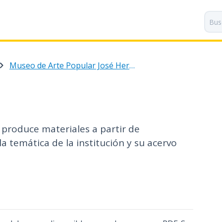
P
a
s
a
r
Museo de Arte Popular José Hernández
a
l
c
o
n
t
 produce materiales a partir de
e
a temática de la institución y su acervo
n
i
d
o
p
r
i