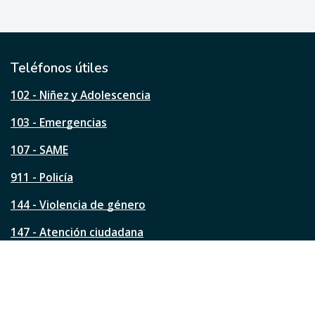
e
ú
t
i
l
Teléfonos útiles
e
s
102 - Niñez y Adolescencia
t
a
103 - Emergencias
p
á
107 - SAME
g
911 - Policía
i
n
144 - Violencia de género
a
?
147 - Atención ciudadana
Ver todos los teléfonos
Redes de la ciudad