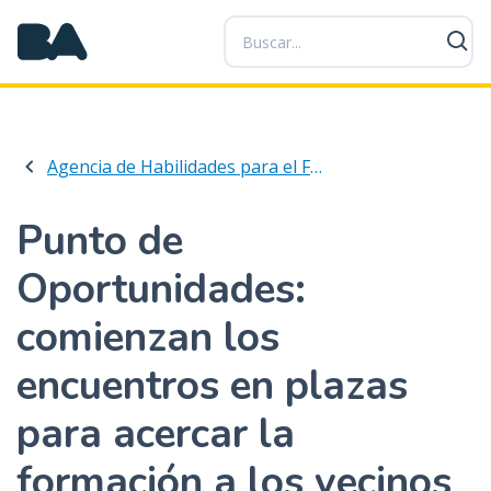
P
a
s
a
r
a
Agencia de Habilidades para el Futuro
l
c
o
Punto de
n
Oportunidades:
t
e
comienzan los
n
i
encuentros en plazas
d
o
para acercar la
p
r
formación a los vecinos
i