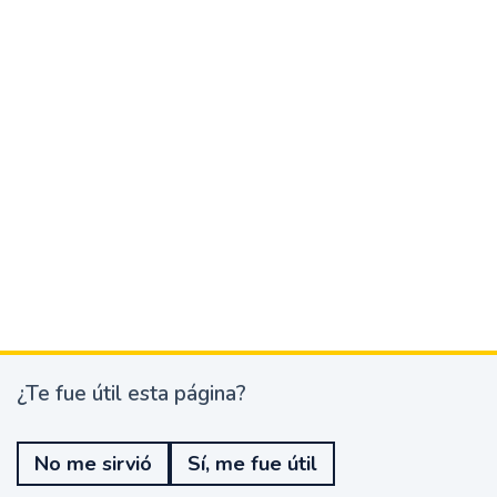
¿Te fue útil esta página?
¿
T
e
No me sirvió
Sí, me fue útil
f
u