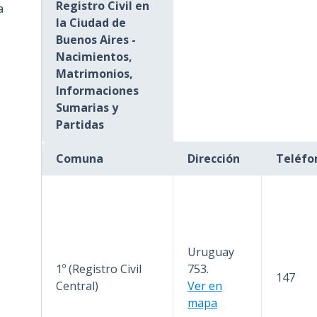
Registro Civil en
a
n
la Ciudad de
c
Buenos Aires -
i
Nacimientos,
p
Matrimonios,
a
Informaciones
l
Sumarias y
Partidas
Comuna
Dirección
Teléfo
Uruguay
1º (Registro Civil
753.
147
Central)
Ver en
mapa