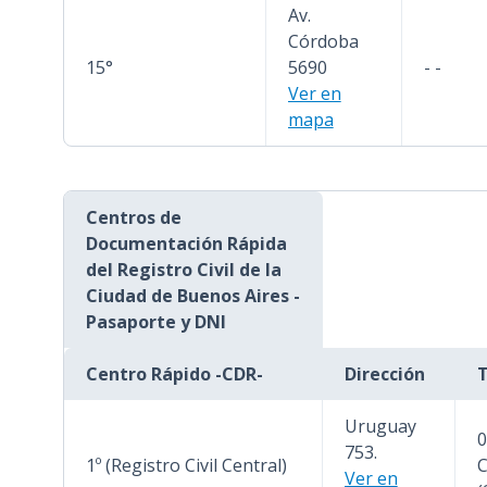
Av.
Córdoba
15°
5690
- -
Ver en
mapa
Centros de
Documentación Rápida
del Registro Civil de la
Ciudad de Buenos Aires -
Pasaporte y DNI
Centro Rápido -CDR-
Dirección
T
Uruguay
0
753.
1º (Registro Civil Central)
C
Ver en