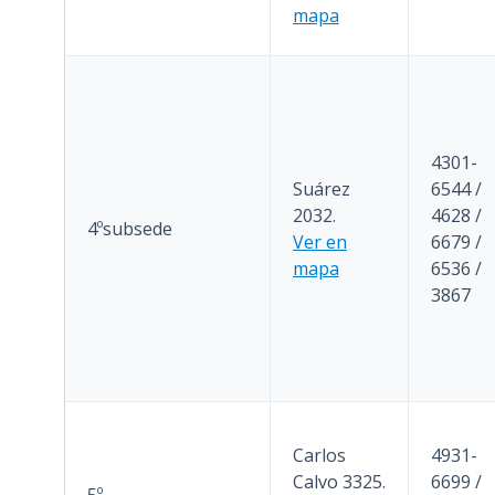
mapa
4301-
Suárez
6544 /
2032.
4628 /
4ºsubsede
Ver en
6679 /
mapa
6536 /
3867
Carlos
4931-
Calvo 3325.
6699 /