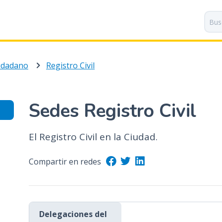
P
a
s
a
r
iudadano
Registro Civil
a
l
c
o
Sedes Registro Civil
n
t
El Registro Civil en la Ciudad.
e
n
i
Compartir en redes
d
o
p
r
Delegaciones del
i