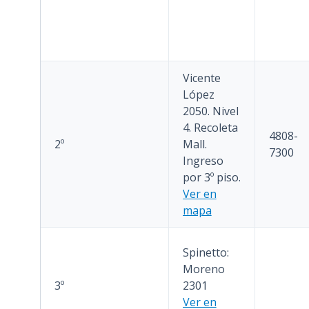
Vicente
López
2050. Nivel
4. Recoleta
4808-
2º
Mall.
7300
Ingreso
por 3º piso.
Ver en
mapa
Spinetto:
Moreno
3º
2301
Ver en