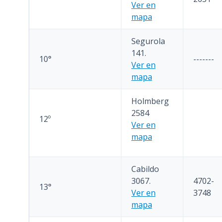
Ver en
mapa
Segurola
141.
10°
-------
Ver en
mapa
Holmberg
2584
12º
Ver en
mapa
Cabildo
3067.
4702-
13°
Ver en
3748
mapa