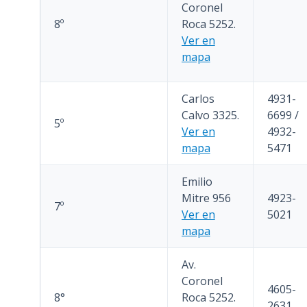
Coronel
8º
Roca 5252.
Ver en
mapa
Carlos
4931-
Calvo 3325.
6699 /
5º
Ver en
4932-
mapa
5471
Emilio
Mitre 956
4923-
7º
Ver en
5021
mapa
Av.
Coronel
4605-
8°
Roca 5252.
2631