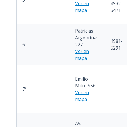
5º
Ver en
4932-
mapa
5471
Patricias
Argentinas
4981-
6º
227.
5291
Ver en
mapa
Emilio
Mitre 956.
7º
Ver en
mapa
Av.