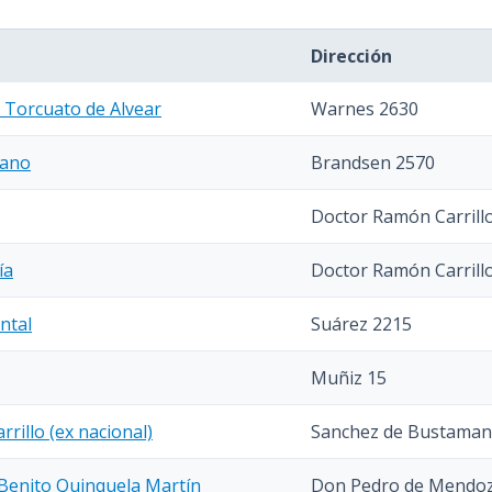
Dirección
s Torcuato de Alvear
Warnes 2630
yano
Brandsen 2570
Doctor Ramón Carrill
ía
Doctor Ramón Carrill
ntal
Suárez 2215
Muñiz 15
rillo (ex nacional)
Sanchez de Bustaman
 Benito Quinquela Martín
Don Pedro de Mendoz