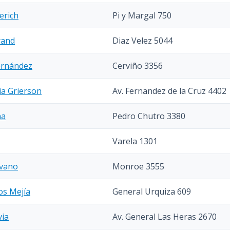
erich
Pi y Margal 750
rand
Diaz Velez 5044
Fernández
Cerviño 3356
ia Grierson
Av. Fernandez de la Cruz 4402
na
Pedro Chutro 3380
Varela 1301
ovano
Monroe 3555
os Mejía
General Urquiza 609
via
Av. General Las Heras 2670