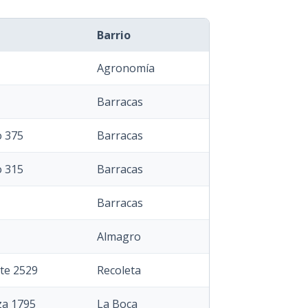
Barrio
Agronomía
Barracas
o 375
Barracas
o 315
Barracas
Barracas
Almagro
te 2529
Recoleta
a 1795
La Boca