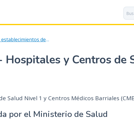
P
a
s
a
r
Hospitales y establecimientos de salud
a
l
c
- Hospitales y Centros de 
o
n
t
e
n
i
de Salud Nivel 1 y Centros Médicos Barriales (CMB
d
o
a por el Ministerio de Salud
p
r
i