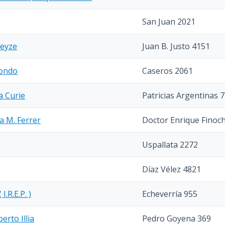
San Juan 2021
leyze
Juan B. Justo 4151
aondo
Caseros 2061
a Curie
Patricias Argentinas 
a M. Ferrer
Doctor Enrique Finoch
Uspallata 2272
Díaz Vélez 4821
I.R.E.P. )
Echeverría 955
rto Illia
Pedro Goyena 369