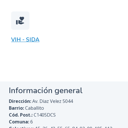
volunteer_activism
VIH - SIDA
Información general
Dirección:
Av. Diaz Velez 5044
Barrio:
Caballito
Cód. Post.:
C1405DCS
Comuna:
6