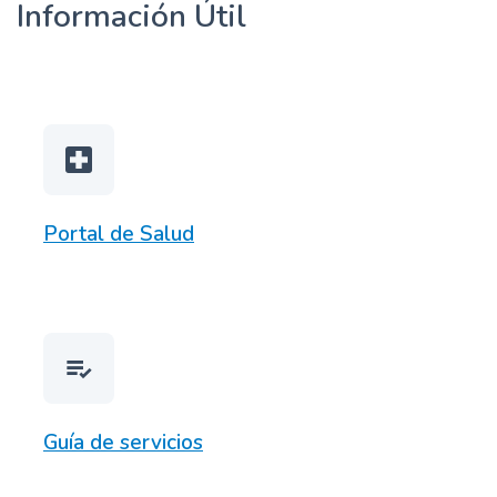
Información Útil
n
c
i
p
a
local_hospital
l
Portal de Salud
Guía de servicios