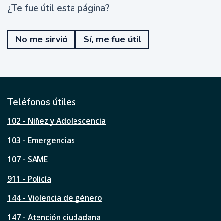
¿Te fue útil esta página?
¿
T
e
No me sirvió
Sí, me fue útil
f
u
e
ú
t
i
l
Teléfonos útiles
e
s
102 - Niñez y Adolescencia
t
a
103 - Emergencias
p
á
107 - SAME
g
911 - Policía
i
n
144 - Violencia de género
a
?
147 - Atención ciudadana