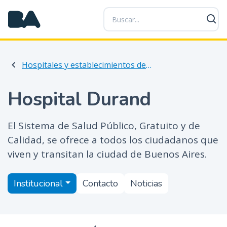
P
a
s
a
r
Hospitales y establecimientos de salud
a
l
c
Hospital Durand
o
n
El Sistema de Salud Público, Gratuito y de
t
Calidad, se ofrece a todos los ciudadanos que
e
n
viven y transitan la ciudad de Buenos Aires.
i
d
Institucional
Contacto
Noticias
o
p
r
i