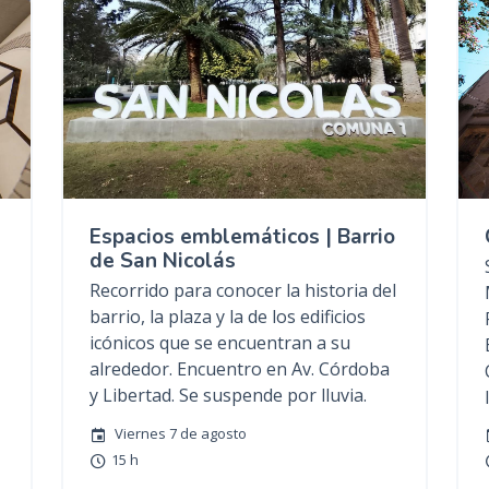
n
c
i
p
a
l
Espacios emblemáticos | Barrio
de San Nicolás
Recorrido para conocer la historia del
barrio, la plaza y la de los edificios
icónicos que se encuentran a su
alrededor. Encuentro en Av. Córdoba
y Libertad. Se suspende por lluvia.
Viernes 7 de agosto
15 h