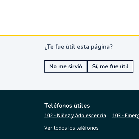
¿Te fue útil esta página?
¿
T
e
No me sirvió
Sí, me fue útil
f
u
e
ú
t
i
l
Teléfonos útiles
e
102 - Niñez y Adolescencia
103 - Emer
s
t
Ver todos los teléfonos
a
p