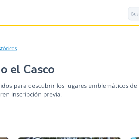
P
a
s
a
r
a
stóricos
l
c
o
o el Casco
n
t
ridos para descubrir los lugares emblemáticos de
e
n
ren inscripción previa.
i
d
o
p
r
i