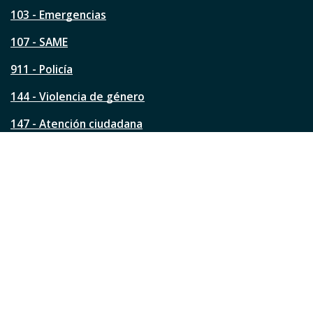
t
a
103 - Emergencias
p
á
107 - SAME
g
911 - Policía
i
n
144 - Violencia de género
a
?
147 - Atención ciudadana
Ver todos los teléfonos
Redes de la ciudad
Facebook
Instagram
Twitter
YouTube