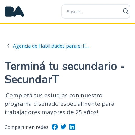
P
a
s
a
r
a
Agencia de Habilidades para el Futuro
l
c
o
Terminá tu secundario -
n
SecundarT
t
e
n
¡Completá tus estudios con nuestro
i
programa diseñado especialmente para
d
trabajadores mayores de 25 años!
o
p
r
Compartir en redes
i