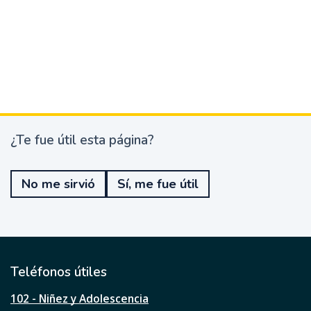
¿Te fue útil esta página?
¿
T
e
No me sirvió
Sí, me fue útil
f
u
e
ú
t
i
l
Teléfonos útiles
e
s
102 - Niñez y Adolescencia