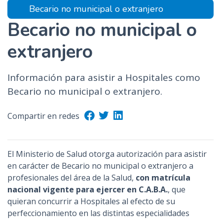
Becario no municipal o extranjero
n
c
Becario no municipal o
i
extranjero
p
a
l
Información para asistir a Hospitales como
Becario no municipal o extranjero.
Compartir en redes
El Ministerio de Salud otorga autorización para asistir
en carácter de Becario no municipal o extranjero a
profesionales del área de la Salud,
con matrícula
nacional vigente para ejercer en C.A.B.A.
, que
quieran concurrir a Hospitales al efecto de su
perfeccionamiento en las distintas especialidades