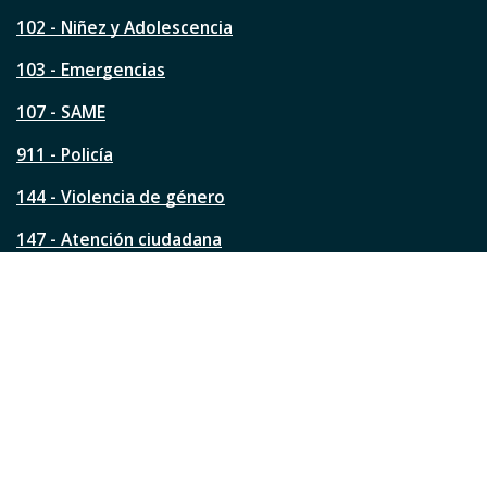
e
s
102 - Niñez y Adolescencia
t
a
103 - Emergencias
p
á
107 - SAME
g
911 - Policía
i
n
144 - Violencia de género
a
?
147 - Atención ciudadana
Ver todos los teléfonos
Redes de la ciudad
Facebook
Instagram
Twitter