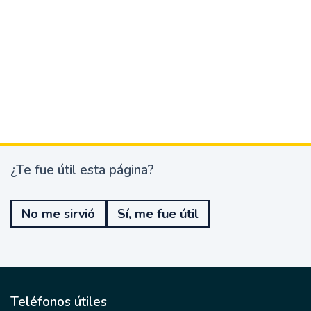
¿Te fue útil esta página?
¿
T
e
No me sirvió
Sí, me fue útil
f
u
e
ú
t
i
l
Teléfonos útiles