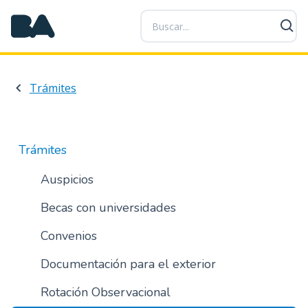
P
a
s
a
r
Trámites
a
l
c
o
Trámites
n
t
Auspicios
e
Becas con universidades
n
i
Convenios
d
o
Documentación para el exterior
p
r
Rotación Observacional
i