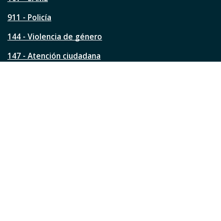
g
911 - Policía
i
n
144 - Violencia de género
a
?
147 - Atención ciudadana
Ver todos los teléfonos
Redes de la ciudad
Facebook
Instagram
Twitter
YouTube
LinkedIn