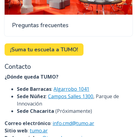
Preguntas frecuentes
¡Suma tu escuela a TUMO!
Contacto
¿Dónde queda TUMO?
Sede Barracas
:
Algarrobo 1041
Sede Núñez
:
Campos Salles 1300
, Parque de
Innovación
Sede Chacarita
(Próximamente)
Correo electrónico
:
info.cmd@tumo.ar
Sitio web
:
tumo.ar