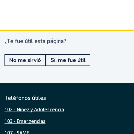
¿Te fue útil esta página?
¿
T
e
No me sirvió
Sí, me fue útil
f
u
e
ú
t
i
l
Teléfonos útiles
e
s
102 - Niñez y Adolescencia
t
a
103 - Emergencias
p
á
107 - SAME