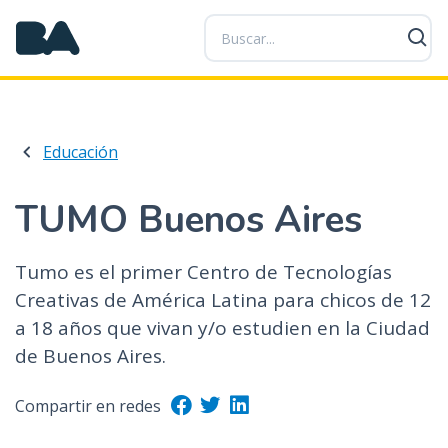
P
a
s
a
r
a
Educación
l
c
o
TUMO Buenos Aires
n
t
Tumo es el primer Centro de Tecnologías
e
Creativas de América Latina para chicos de 12
n
i
a 18 años que vivan y/o estudien en la Ciudad
d
de Buenos Aires.
o
p
Compartir en redes
r
i