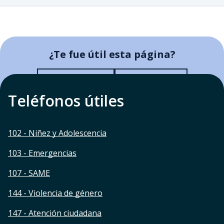
¿Te fue útil esta página?
¿Te fue útil esta página?
Sí, me fue útil
No me sirvió
Teléfonos útiles
102 - Niñez y Adolescencia
103 - Emergencias
107 - SAME
144 - Violencia de género
147 - Atención ciudadana