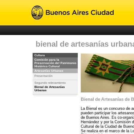
bienal de artesanías urban
Cultura
Comisión para la
Preservación del Patrimonio
Histórico Cultural
Artesanías Urbanas
Presentación
Segundo relevamiento
Bienal de Artesanías
Urbanas
Bienal de Artesanías de 
La Bienal es un concurso de a
pueden participar los artesano
de Buenos Aires. Es co-organi
Hernández y por la Comisión d
Cultural de la Ciudad de Bueno
Se realiza en el marco de la
Le