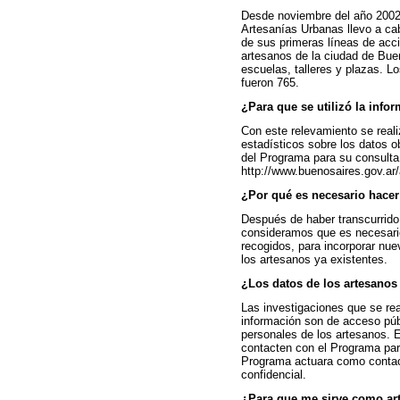
Desde noviembre del año 2002
Artesanías Urbanas llevo a ca
de sus primeras líneas de acci
artesanos de la ciudad de Bue
escuelas, talleres y plazas. L
fueron 765.
¿Para que se utilizó la info
Con este relevamiento se reali
estadísticos sobre los datos o
del Programa para su consulta
http://www.buenosaires.gov.ar
¿Por qué es necesario hace
Después de haber transcurrido
consideramos que es necesario
recogidos, para incorporar nue
los artesanos ya existentes.
¿Los datos de los artesanos
Las investigaciones que se real
información son de acceso púb
personales de los artesanos.
contacten con el Programa para
Programa actuara como contacto
confidencial.
¿Para que me sirve como art