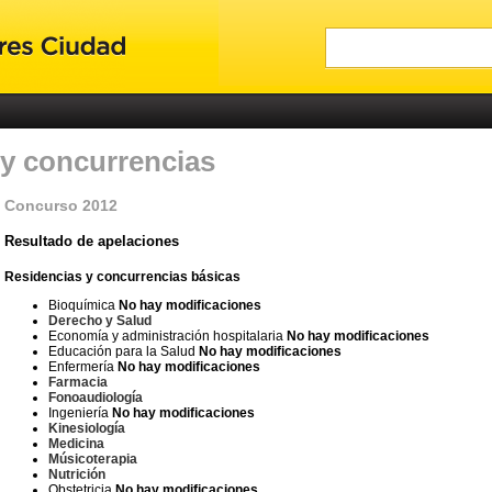
 y concurrencias
Concurso 2012
Resultado de apelaciones
Residencias y concurrencias básicas
Bioquímica
No hay modificaciones
Derecho y Salud
Economía y administración hospitalaria
No hay modificaciones
Educación para la Salud
No hay modificaciones
Enfermería
No hay modificaciones
Farmacia
Fonoaudiología
Ingeniería
No hay modificaciones
Kinesiología
Medicina
Músicoterapia
Nutrición
Obstetricia
No hay modificaciones