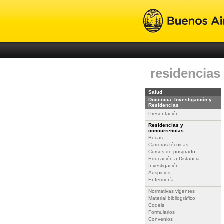
residencias
Salud
Docencia, Investigación y
Residencias
Presentación
Residencias y
concurrencias
Becas
Carreras técnicas
Cursos de posgrado
Educación a Distancia
Investigación
Auspicios
Enfermería
Normativas vigentes
Material bibliográfico
Codeis
Formularios
Convenios