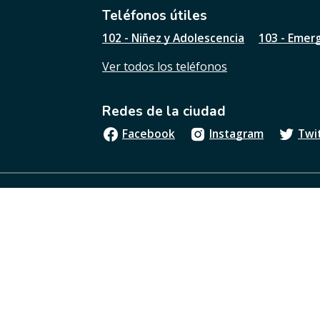
l
Teléfonos útiles
e
102 - Niñez y Adolescencia
103 - Emer
s
t
Ver todos los teléfonos
a
p
á
Redes de la ciudad
g
i
Facebook
Instagram
Twi
n
a
?
Boletín oficial
Términos y condiciones
Los contenidos de buenosaires.gob.ar están licenci