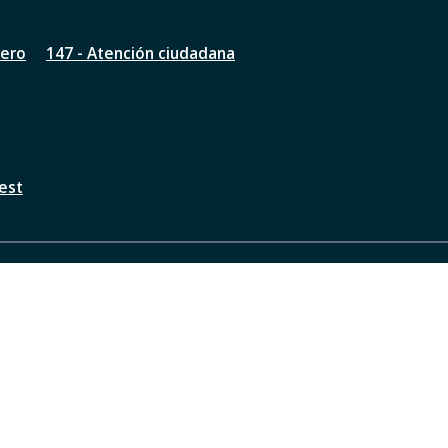
nero
147 - Atención ciudadana
est
a