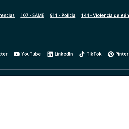
gencias
107 - SAME
911 - Policía
144 - Violencia de gé
tter
YouTube
LinkedIn
TikTok
Pinter
Política de privacidad
Oficios Judiciales
Transparenci
ados bajo Creative Commons Reconocimiento 2.5 Argentina License.