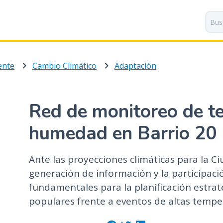
P
a
s
a
r
ente
Cambio Climático
Adaptación
a
l
c
o
Red de monitoreo de t
n
t
humedad en Barrio 20
e
n
Ante las proyecciones climáticas para la Ci
i
generación de información y la participac
d
o
fundamentales para la planificación estrat
p
populares frente a eventos de altas temper
r
i