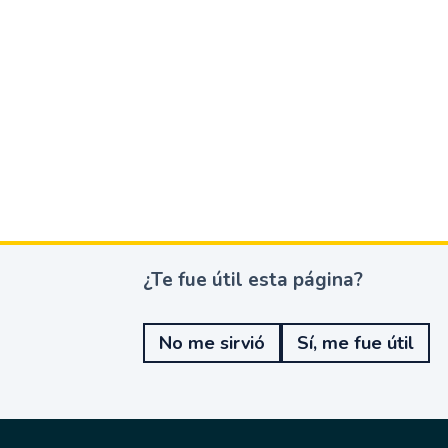
¿Te fue útil esta página?
¿
T
e
No me sirvió
Sí, me fue útil
f
u
e
ú
t
i