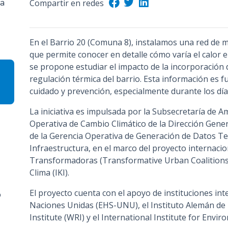
la
Compartir en redes
n
c
i
En el Barrio 20 (Comuna 8), instalamos una red de
p
que permite conocer en detalle cómo varía el calor 
a
se propone estudiar el impacto de la incorporación 
l
regulación térmica del barrio. Esta información es f
cuidado y prevención, especialmente durante los día
La iniciativa es impulsada por la Subsecretaría de A
Operativa de Cambio Climático de la Dirección Genera
de la Gerencia Operativa de Generación de Datos Ter
Infraestructura, en el marco del proyecto internaci
Transformadoras (Transformative Urban Coalitions - 
Clima (IKI).
El proyecto cuenta con el apoyo de instituciones int
o
Naciones Unidas (EHS-UNU), el Instituto Alemán de 
Institute (WRI) y el International Institute for Env