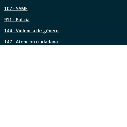
p
á
107 - SAME
g
911 - Policía
i
n
144 - Violencia de género
a
?
147 - Atención ciudadana
Ver todos los teléfonos
Redes de la ciudad
Facebook
Instagram
Twitter
YouTube
LinkedIn