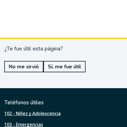
¿Te fue útil esta página?
¿
T
e
No me sirvió
Sí, me fue útil
f
u
e
ú
t
i
l
Teléfonos útiles
e
s
102 - Niñez y Adolescencia
t
a
103 - Emergencias