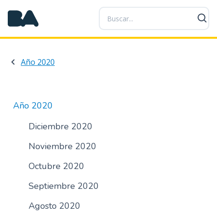
P
a
s
a
r
Año 2020
a
l
c
o
Año 2020
n
t
Diciembre 2020
e
Noviembre 2020
n
i
Octubre 2020
d
o
Septiembre 2020
p
r
Agosto 2020
i