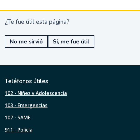
¿Te fue útil esta página?
¿
T
e
No me sirvió
Sí, me fue útil
f
u
e
ú
t
i
l
Teléfonos útiles
e
s
102 - Niñez y Adolescencia
t
a
103 - Emergencias
p
á
107 - SAME
g
911 - Policía
i
n