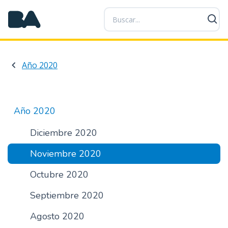
P
a
s
a
r
Año 2020
a
l
c
o
Año 2020
n
t
Diciembre 2020
e
Noviembre 2020
n
i
Octubre 2020
d
o
Septiembre 2020
p
r
Agosto 2020
i