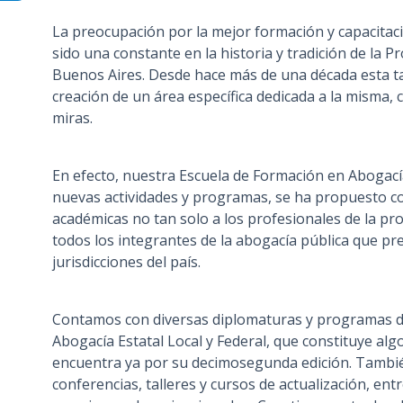
n
La preocupación por la mejor formación y capacita
c
sido una constante en la historia y tradición de la P
i
Buenos Aires. Desde hace más de una década esta tar
p
creación de un área específica dedicada a la misma,
a
miras.
l
En efecto, nuestra Escuela de Formación en Abogacía 
nuevas actividades y programas, se ha propuesto con
académicas no tan solo a los profesionales de la pr
todos los integrantes de la abogacía pública que pre
jurisdicciones del país.
Contamos con diversas diplomaturas y programas de 
Abogacía Estatal Local y Federal, que constituye alg
encuentra ya por su decimosegunda edición. Tambié
conferencias, talleres y cursos de actualización, en