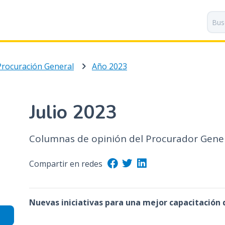
P
a
s
a
r
Procuración General
Año 2023
a
l
c
o
Julio 2023
n
t
Columnas de opinión del Procurador Gene
e
n
i
Compartir en redes
d
o
p
Nuevas iniciativas para una mejor capacitación 
r
i