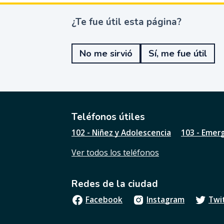
¿Te fue útil esta página?
¿
T
e
No me sirvió
Sí, me fue útil
f
u
e
ú
t
i
l
Teléfonos útiles
e
102 - Niñez y Adolescencia
103 - Emer
s
t
Ver todos los teléfonos
a
p
á
Redes de la ciudad
g
i
Facebook
Instagram
Twi
n
a