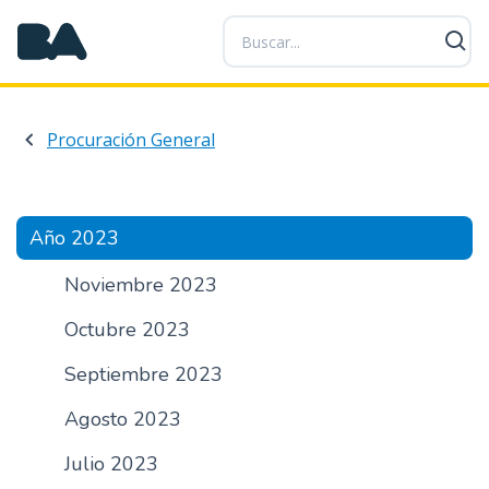
P
a
s
a
r
Procuración General
a
l
c
o
Año 2023
n
t
Noviembre 2023
e
Octubre 2023
n
i
Septiembre 2023
d
o
Agosto 2023
p
r
Julio 2023
i