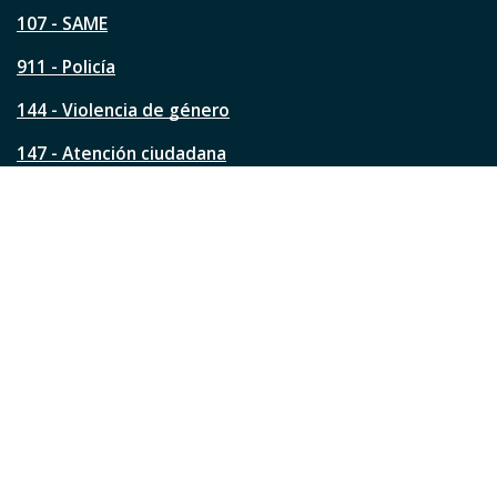
p
á
107 - SAME
g
911 - Policía
i
n
144 - Violencia de género
a
?
147 - Atención ciudadana
Ver todos los teléfonos
Redes de la ciudad
Facebook
Instagram
Twitter
YouTube
LinkedIn