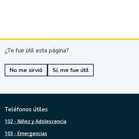
¿Te fue útil esta página?
¿
T
e
No me sirvió
Sí, me fue útil
f
u
e
ú
t
i
l
Teléfonos útiles
e
s
102 - Niñez y Adolescencia
t
a
103 - Emergencias