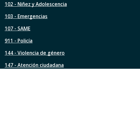
s
102 - Niñez y Adolescencia
t
a
103 - Emergencias
p
á
107 - SAME
g
911 - Policía
i
n
144 - Violencia de género
a
?
147 - Atención ciudadana
Ver todos los teléfonos
Redes de la ciudad
Facebook
Instagram
Twitter