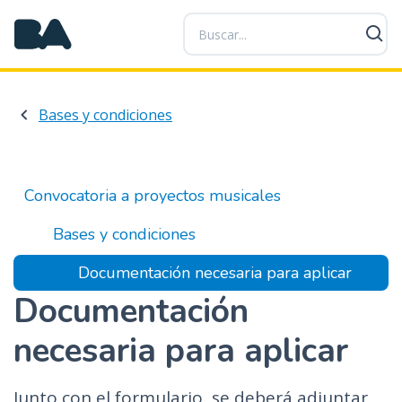
P
a
s
a
r
Bases y condiciones
a
l
c
o
Convocatoria a proyectos musicales
n
t
Bases y condiciones
e
n
Documentación necesaria para aplicar
i
Documentación
d
o
necesaria para aplicar
p
r
Junto con el formulario, se deberá adjuntar
i