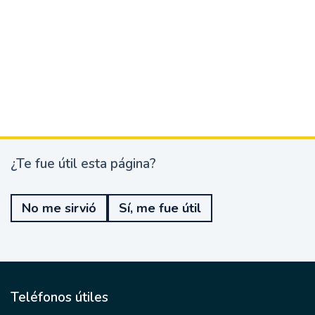
¿Te fue útil esta página?
¿
T
e
No me sirvió
Sí, me fue útil
f
u
e
ú
t
i
l
Teléfonos útiles
e