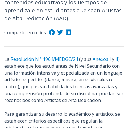
contenidos educativos y los tiempos de
n
aprendizaje en estudiantes que sean Artistas
c
de Alta Dedicación (AAD).
i
p
Compartir en redes
a
l
La
Resolución N.° 1964/MEDGC/24
(y sus
Anexos I
y
II
)
establece que los estudiantes de Nivel Secundario con
una formación intensiva y especializada en un lenguaje
artístico específico (danza, música, artes visuales o
teatro), que posean habilidades técnicas avanzadas y
una comprensión profunda de su disciplina, puedan ser
reconocidos como Artistas de Alta Dedicación.
Para garantizar su desarrollo académico y artístico, se
establecen criterios específicos que regulan la
asistencia y el seguimiento de sus trayectorias,