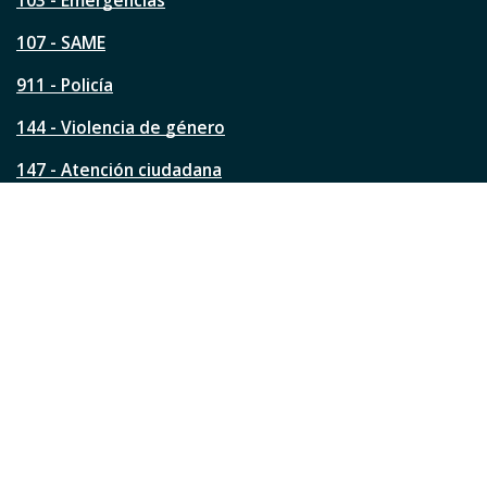
103 - Emergencias
p
á
107 - SAME
g
911 - Policía
i
n
144 - Violencia de género
a
?
147 - Atención ciudadana
Ver todos los teléfonos
Redes de la ciudad
Facebook
Instagram
Twitter
YouTube