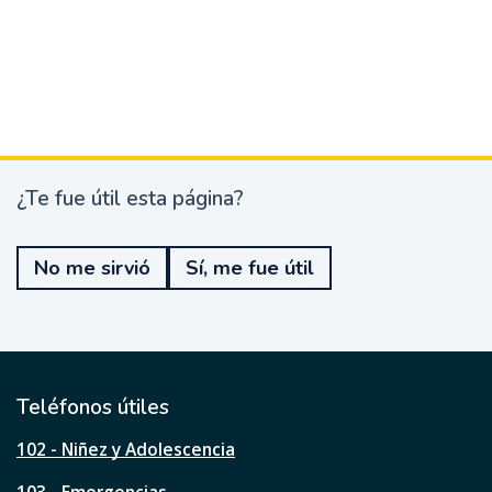
¿Te fue útil esta página?
¿
T
e
No me sirvió
Sí, me fue útil
f
u
e
ú
t
i
l
Teléfonos útiles
e
s
102 - Niñez y Adolescencia
t
a