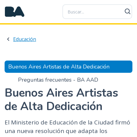
P
a
s
a
r
Educación
a
l
c
o
Buenos Aires Artistas de Alta Dedicación
n
t
Preguntas frecuentes - BA AAD
e
Buenos Aires Artistas
n
i
de Alta Dedicación
d
o
p
El Ministerio de Educación de la Ciudad firmó
r
una nueva resolución que adapta los
i