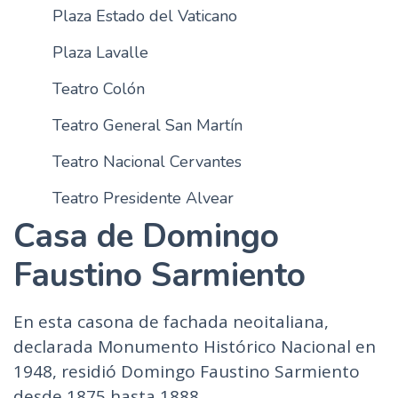
Plaza Estado del Vaticano
n
c
Plaza Lavalle
i
p
Teatro Colón
a
Teatro General San Martín
l
Teatro Nacional Cervantes
Teatro Presidente Alvear
Casa de Domingo
Faustino Sarmiento
En esta casona de fachada neoitaliana,
declarada Monumento Histórico Nacional en
1948, residió Domingo Faustino Sarmiento
desde 1875 hasta 1888.