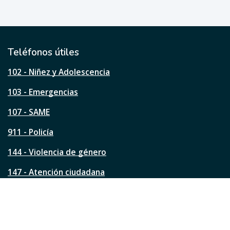
e
ú
t
i
l
Teléfonos útiles
e
s
102 - Niñez y Adolescencia
t
a
103 - Emergencias
p
á
107 - SAME
g
911 - Policía
i
n
144 - Violencia de género
a
?
147 - Atención ciudadana
Ver todos los teléfonos
Redes de la ciudad