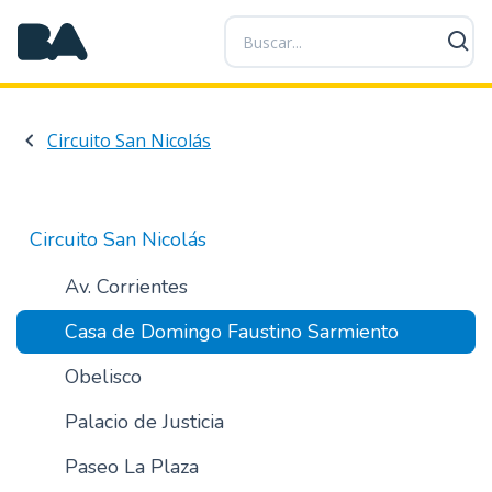
P
a
s
a
r
Circuito San Nicolás
a
l
c
o
Circuito San Nicolás
n
t
Av. Corrientes
e
Casa de Domingo Faustino Sarmiento
n
i
Obelisco
d
o
Palacio de Justicia
p
r
Paseo La Plaza
i