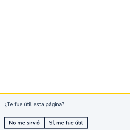
¿Te fue útil esta página?
¿
T
e
No me sirvió
Sí, me fue útil
f
u