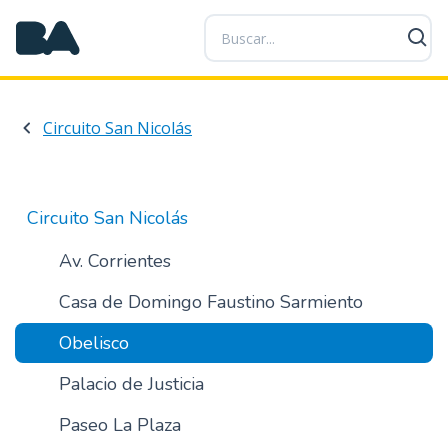
P
a
s
a
r
Circuito San Nicolás
a
l
c
o
Circuito San Nicolás
n
t
Av. Corrientes
e
Casa de Domingo Faustino Sarmiento
n
i
Obelisco
d
o
Palacio de Justicia
p
r
Paseo La Plaza
i