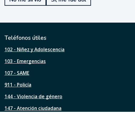
f
u
e
ú
t
i
l
Teléfonos útiles
e
s
102 - Niñez y Adolescencia
t
a
103 - Emergencias
p
á
107 - SAME
g
911 - Policía
i
n
144 - Violencia de género
a
?
147 - Atención ciudadana
Ver todos los teléfonos