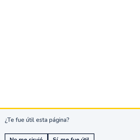
¿Te fue útil esta página?
¿
T
e
No me sirvió
Sí, me fue útil