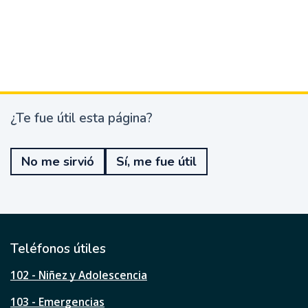
¿Te fue útil esta página?
¿
T
e
No me sirvió
Sí, me fue útil
f
u
e
ú
t
i
l
Teléfonos útiles
e
s
102 - Niñez y Adolescencia
t
a
103 - Emergencias