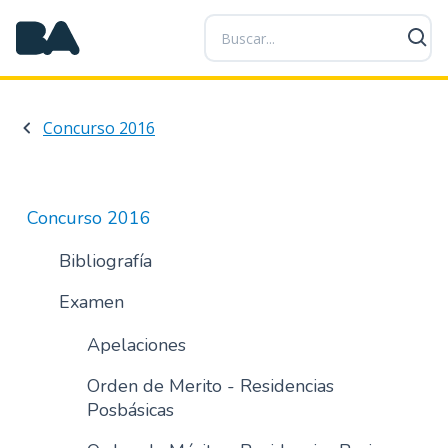
P
a
s
a
r
Concurso 2016
a
l
c
o
Concurso 2016
n
t
Bibliografía
e
Examen
n
i
Apelaciones
d
o
Orden de Merito - Residencias
p
Posbásicas
r
i