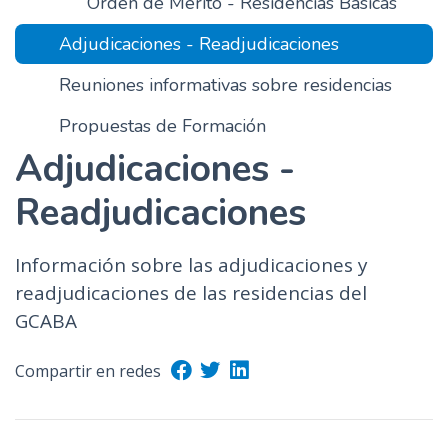
Orden de Mérito - Residencias Basicas
n
Adjudicaciones - Readjudicaciones
c
i
Reuniones informativas sobre residencias
p
a
Propuestas de Formación
l
Adjudicaciones -
Readjudicaciones
Información sobre las adjudicaciones y
readjudicaciones de las residencias del
GCABA
Compartir en redes