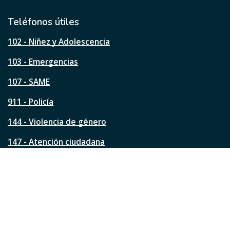
i
l
Teléfonos útiles
e
s
102 - Niñez y Adolescencia
t
a
103 - Emergencias
p
á
107 - SAME
g
911 - Policía
i
n
144 - Violencia de género
a
?
147 - Atención ciudadana
Ver todos los teléfonos
Redes de la ciudad
Facebook