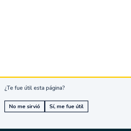
¿Te fue útil esta página?
¿
T
e
No me sirvió
Sí, me fue útil
f
u
e
ú
t