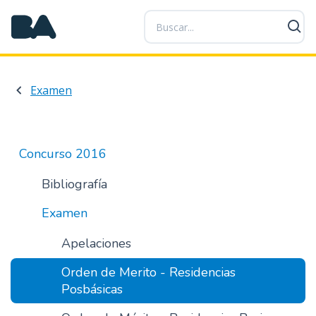
P
a
s
a
r
Examen
a
l
c
o
Concurso 2016
n
t
Bibliografía
e
Examen
n
i
Apelaciones
d
o
Orden de Merito - Residencias
p
Posbásicas
r
i