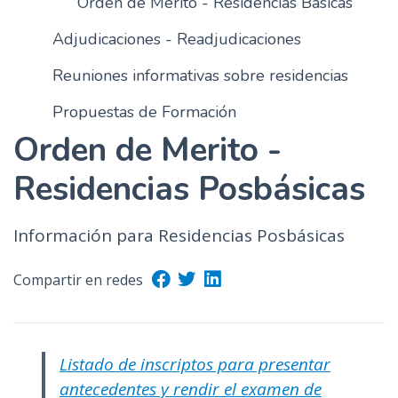
Orden de Mérito - Residencias Basicas
n
Adjudicaciones - Readjudicaciones
c
i
Reuniones informativas sobre residencias
p
a
Propuestas de Formación
l
Orden de Merito -
Residencias Posbásicas
Información para Residencias Posbásicas
Compartir en redes
Listado de inscriptos para presentar
antecedentes y rendir el examen de