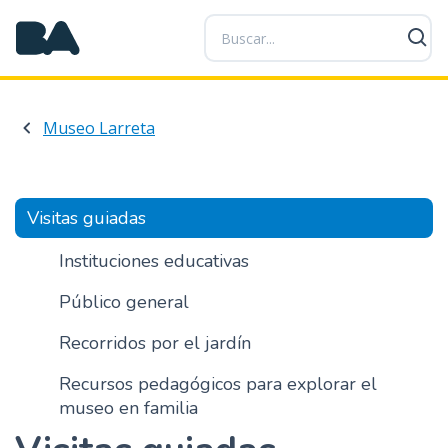
P
a
s
a
r
Museo Larreta
a
l
c
o
Visitas guiadas
n
t
Instituciones educativas
e
Público general
n
i
Recorridos por el jardín
d
o
Recursos pedagógicos para explorar el
p
museo en familia
r
i