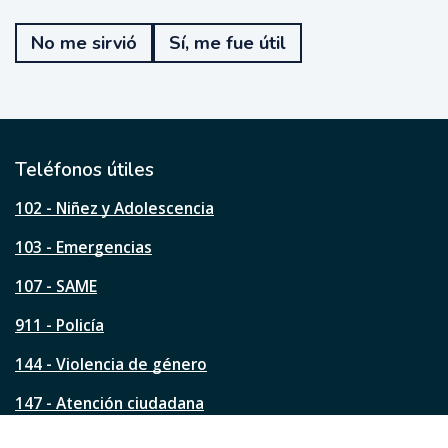
T
e
No me sirvió
Sí, me fue útil
f
u
e
ú
t
i
l
Teléfonos útiles
e
s
102 - Niñez y Adolescencia
t
a
103 - Emergencias
p
á
107 - SAME
g
911 - Policía
i
n
144 - Violencia de género
a
?
147 - Atención ciudadana
Ver todos los teléfonos