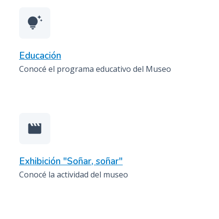
tips_and_updates
Educación
Conocé el programa educativo del Museo
movie_creation
Exhibición "Soñar, soñar"
Conocé la actividad del museo