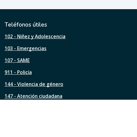
ú
t
i
l
Teléfonos útiles
e
s
102 - Niñez y Adolescencia
t
a
103 - Emergencias
p
á
107 - SAME
g
911 - Policía
i
n
144 - Violencia de género
a
?
147 - Atención ciudadana
Ver todos los teléfonos
Redes de la ciudad
Facebook