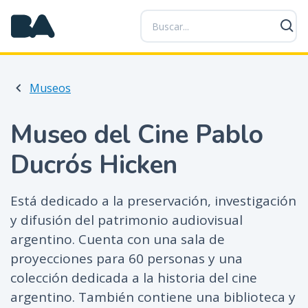
P
a
s
a
r
Museos
a
l
c
Museo del Cine Pablo
o
Ducrós Hicken
n
t
e
Está dedicado a la preservación, investigación
n
y difusión del patrimonio audiovisual
i
argentino. Cuenta con una sala de
d
o
proyecciones para 60 personas y una
p
colección dedicada a la historia del cine
r
argentino. También contiene una biblioteca y
i