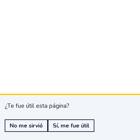
¿Te fue útil esta página?
¿
T
e
No me sirvió
Sí, me fue útil
f
u
e