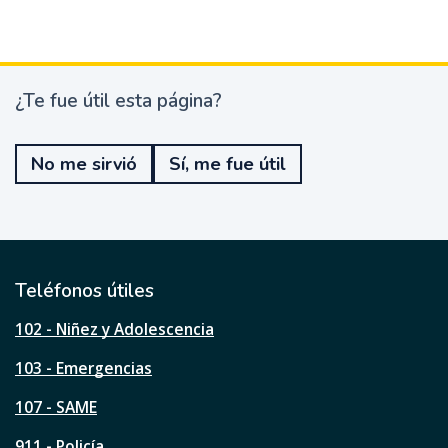
¿Te fue útil esta página?
¿
T
e
No me sirvió
Sí, me fue útil
f
u
e
ú
t
i
l
Teléfonos útiles
e
s
102 - Niñez y Adolescencia
t
a
103 - Emergencias
p
á
107 - SAME
g
911 - Policía
i