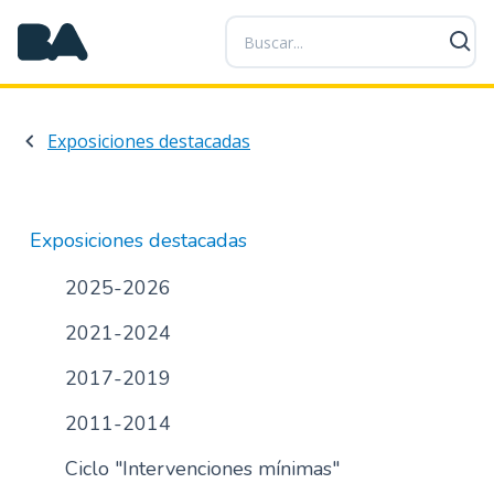
P
a
s
a
r
Exposiciones destacadas
a
l
c
o
Exposiciones destacadas
n
t
2025-2026
e
2021-2024
n
i
2017-2019
d
o
2011-2014
p
r
Ciclo "Intervenciones mínimas"
i