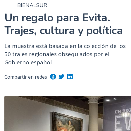
BIENALSUR
n
c
Un regalo para Evita.
i
Trajes, cultura y política
p
a
l
La muestra está basada en la colección de los
50 trajes regionales obsequiados por el
Gobierno español
Compartir en redes