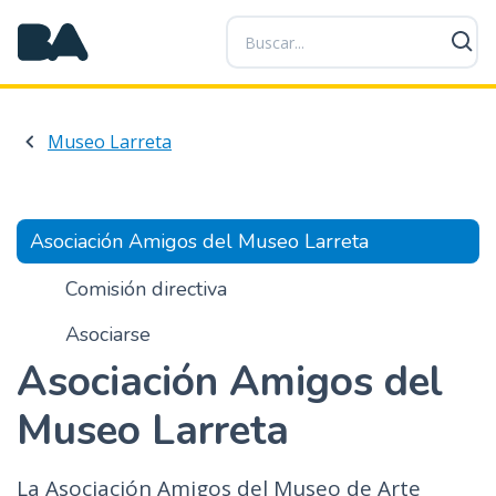
P
a
s
a
r
Museo Larreta
a
l
c
o
Asociación Amigos del Museo Larreta
n
t
Comisión directiva
e
Asociarse
n
i
Asociación Amigos del
d
o
Museo Larreta
p
r
La Asociación Amigos del Museo de Arte
i