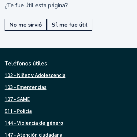
¿Te fue útil esta página?
¿
T
e
No me sirvió
Sí, me fue útil
f
u
e
ú
t
i
l
Teléfonos útiles
e
s
102 - Niñez y Adolescencia
t
a
103 - Emergencias
p
á
107 - SAME
g
911 - Policía
i
n
144 - Violencia de género
a
?
147 - Atención ciudadana