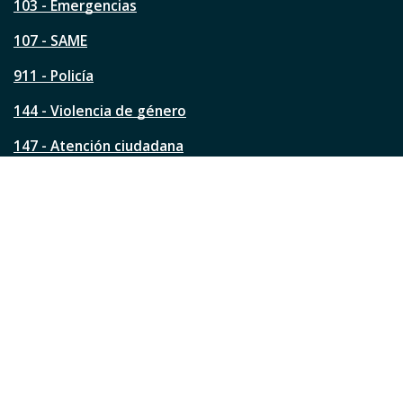
a
103 - Emergencias
p
á
107 - SAME
g
911 - Policía
i
n
144 - Violencia de género
a
?
147 - Atención ciudadana
Ver todos los teléfonos
Redes de la ciudad
Facebook
Instagram
Twitter
YouTube