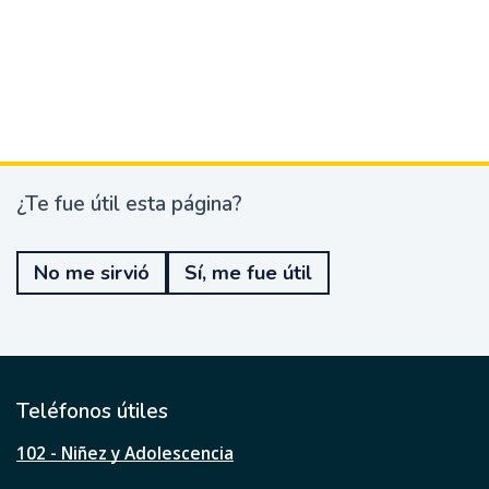
¿Te fue útil esta página?
¿
T
e
No me sirvió
Sí, me fue útil
f
u
e
ú
t
i
l
Teléfonos útiles
e
s
102 - Niñez y Adolescencia
t