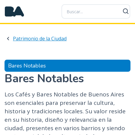
P
a
s
a
r
Patrimonio de la Ciudad
a
l
c
o
Bares Notables
n
Bares Notables
t
e
n
Los Cafés y Bares Notables de Buenos Aires
i
son esenciales para preservar la cultura,
d
historia y tradiciones locales. Su valor reside
o
en su historia, diseño y relevancia en la
p
r
ciudad, presentes en varios barrios y siendo
i