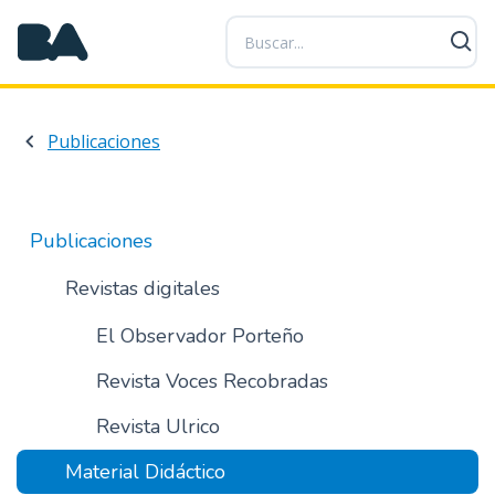
P
a
s
a
r
Publicaciones
a
l
c
o
Publicaciones
n
t
Revistas digitales
e
n
El Observador Porteño
i
Revista Voces Recobradas
d
o
Revista Ulrico
p
r
Material Didáctico
i