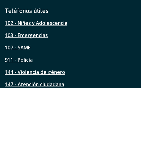
i
l
Teléfonos útiles
e
s
102 - Niñez y Adolescencia
t
a
103 - Emergencias
p
á
107 - SAME
g
911 - Policía
i
n
144 - Violencia de género
a
?
147 - Atención ciudadana
Ver todos los teléfonos
Redes de la ciudad
Facebook
Instagram