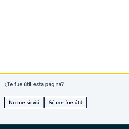
¿Te fue útil esta página?
¿
T
e
No me sirvió
Sí, me fue útil
f
u
e
ú
t