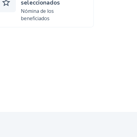
star_border
seleccionados
Nómina de los
beneficiados