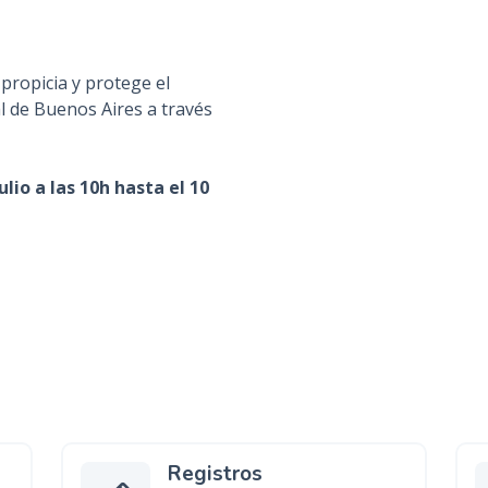
n
c
i
propicia y protege el
p
ial de Buenos Aires a través
a
l
lio a las 10h hasta el 10
Registros