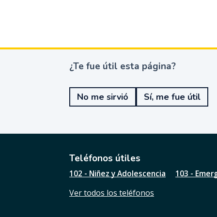
¿Te fue útil esta página?
¿
T
e
No me sirvió
Sí, me fue útil
f
u
e
ú
t
i
l
Teléfonos útiles
e
102 - Niñez y Adolescencia
103 - Emer
s
t
Ver todos los teléfonos
a
p
á